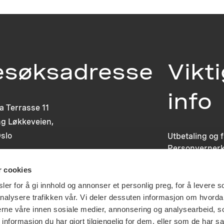
esøksadresse
Vikt
info
ia Terrasse 11
g Løkkeveien,
slo
Utbetaling og 
Personvernerk
Om opphavsre
r cookies
Dokumentasjo
Last ned logo
er for å gi innhold og annonser et personlig preg, for å levere s
nalysere trafikken vår. Vi deler dessuten informasjon om hvorda
nerne våre innen sosiale medier, annonsering og analysearbeid, 
formasjon du har gjort tilgjengelig for dem, eller som de har sa