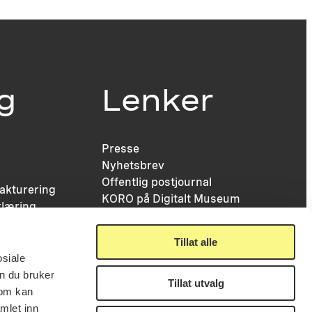
ig
Lenker
Presse
Nyhetsbrev
Offentlig postjournal
fakturering
KORO på Digitalt Museum
læring
Oppdragsportalen
tt
Tilgjengelighetserklæring
nsskjema
Tillat alle
osiale
n du bruker
Tillat utvalg
som kan
mlet inn