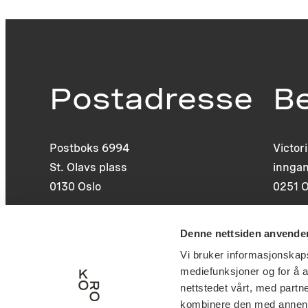
Postadresse
B
Postboks 6994
Victor
St. Olavs plass
inngan
0130 Oslo
0251 O
post@koro.no
Denne nettsiden anvende
22 99 11 99
Vi bruker informasjonskapsl
mediefunksjoner og for å a
nettstedet vårt, med part
kombinere den med annen in