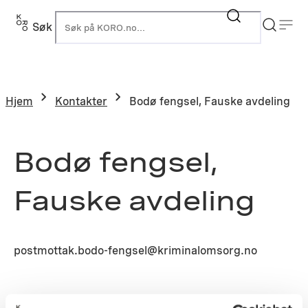
Søk
K
Hjem
Kontakter
Bodø fengsel, Fauske avdeling
Bodø fengsel,
Fauske avdeling
postmottak.bodo-fengsel@kriminalomsorg.no
Prosjekt: N2008-0808 – Bodø fengsel, avdeling