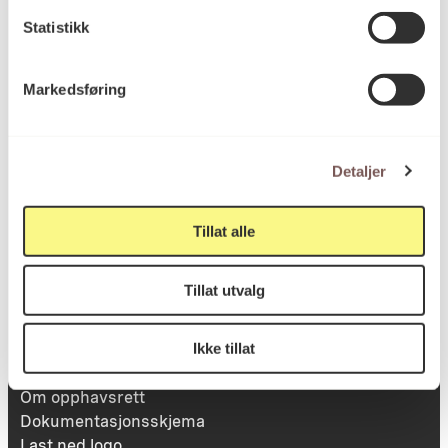
Statistikk
Besøksadresse
Markedsføring
Victoria Terrasse 11
inngang Løkkeveien,
Detaljer
0251 Oslo
Tillat alle
Viktig info
Tillat utvalg
Ikke tillat
Utbetaling og fakturering
Personvernerklæring
Om opphavsrett
Dokumentasjonsskjema
Last ned logo