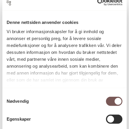
Fauske
Denne nettsiden anvender cookies
Vi bruker informasjonskapsler for å gi innhold og
annonser et personlig preg, for å levere sosiale
mediefunksjoner og for å analysere trafikken vår. Vi deler
Postadresse
dessuten informasjon om hvordan du bruker nettstedet
vårt, med partnerne våre innen sosiale medier,
annonsering og analysearbeid, som kan kombinere den
med annen informasjon du har gjort tilgjengelig for dem,
Postboks 6994
eller som de har samlet inn gjennom din bruk av
St. Olavs plass
tjenestene deres.
0130 Oslo
Samtykkevalg
Nødvendig
post@koro.no
22 99 11 99
Egenskaper