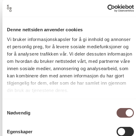
Denne nettsiden anvender cookies
Vi bruker informasjonskapsler for å gi innhold og annonser
et personlig preg, for å levere sosiale mediefunksjoner og
Postadresse
for å analysere trafikken vår. Vi deler dessuten informasjon
om hvordan du bruker nettstedet vårt, med partnerne våre
innen sosiale medier, annonsering og analysearbeid, som
Postboks 6994
kan kombinere den med annen informasjon du har gjort
St. Olavs plass
tilgjengelig for dem, eller som de har samlet inn gjennom
0130 Oslo
din bruk av tjenestene deres.
post@koro.no
Samtykkevalg
22 99 11 99
Nødvendig
Egenskaper