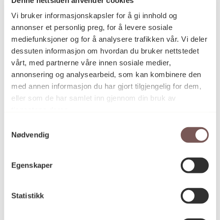
Postadresse
Vi bruker informasjonskapsler for å gi innhold og
annonser et personlig preg, for å levere sosiale
mediefunksjoner og for å analysere trafikken vår. Vi deler
Postboks 6994
dessuten informasjon om hvordan du bruker nettstedet
vårt, med partnerne våre innen sosiale medier,
St. Olavs plass
annonsering og analysearbeid, som kan kombinere den
0130 Oslo
med annen informasjon du har gjort tilgjengelig for dem,
eller som de har samlet inn gjennom din bruk av
post@koro.no
tjenestene deres.
22 99 11 99
Samtykkevalg
Nødvendig
Besøksadresse
Egenskaper
Statistikk
Victoria Terrasse 11
inngang Løkkeveien,