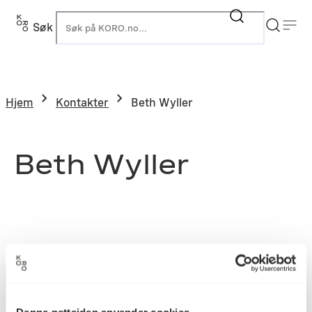
Søk
K
Hjem
Kontakter
Beth Wyller
Beth Wyller
Denne nettsiden anvender cookies