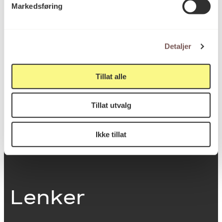
Markedsføring
0251 Oslo
Detaljer
Viktig info
Tillat alle
Utbetaling og fakturering
Tillat utvalg
Personvernerklæring
Om opphavsrett
Dokumentasjonsskjema
Ikke tillat
Last ned logo
Lenker