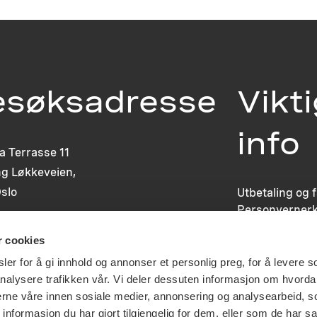
esøksadresse
Vikt
info
ia Terrasse 11
g Løkkeveien,
slo
Utbetaling og 
Personvernerk
Om opphavsre
r cookies
Dokumentasjo
Last ned logo
er for å gi innhold og annonser et personlig preg, for å levere s
nalysere trafikken vår. Vi deler dessuten informasjon om hvorda
nerne våre innen sosiale medier, annonsering og analysearbeid, 
formasjon du har gjort tilgjengelig for dem, eller som de har sa