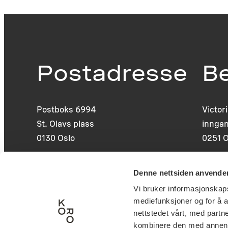
Postadresse
B
Postboks 6994
Victor
St. Olavs plass
inngan
0130 Oslo
0251 O
post@koro.no
Denne nettsiden anvende
22 99 11 99
Vi bruker informasjonskapsl
mediefunksjoner og for å a
nettstedet vårt, med part
kombinere den med annen in