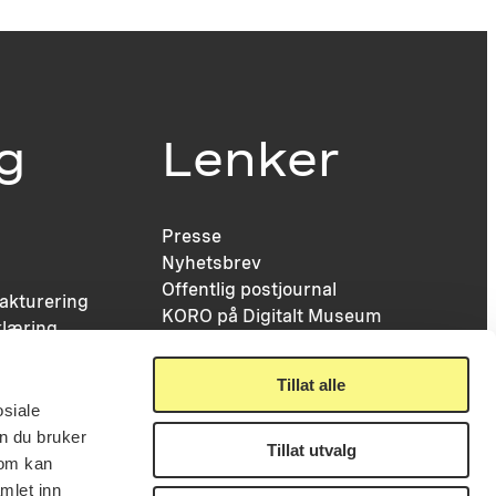
ig
Lenker
Presse
Nyhetsbrev
Offentlig postjournal
fakturering
KORO på Digitalt Museum
læring
Oppdragsportalen
tt
Tilgjengelighetserklæring
nsskjema
Tillat alle
osiale
n du bruker
Tillat utvalg
som kan
mlet inn