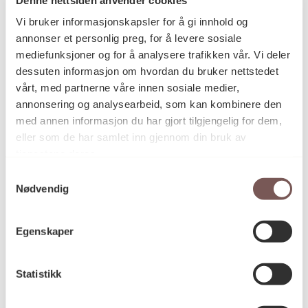
Postadresse
Vi bruker informasjonskapsler for å gi innhold og
annonser et personlig preg, for å levere sosiale
mediefunksjoner og for å analysere trafikken vår. Vi deler
Postboks 6994
dessuten informasjon om hvordan du bruker nettstedet
vårt, med partnerne våre innen sosiale medier,
St. Olavs plass
annonsering og analysearbeid, som kan kombinere den
0130 Oslo
med annen informasjon du har gjort tilgjengelig for dem,
eller som de har samlet inn gjennom din bruk av
post@koro.no
tjenestene deres.
22 99 11 99
Samtykkevalg
Nødvendig
Besøksadresse
Egenskaper
Statistikk
Victoria Terrasse 11
inngang Løkkeveien,