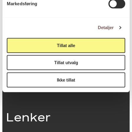
Markedsføring
0251 Oslo
Detaljer
Viktig info
Tillat alle
Utbetaling og fakturering
Tillat utvalg
Personvernerklæring
Om opphavsrett
Dokumentasjonsskjema
Ikke tillat
Last ned logo
Lenker