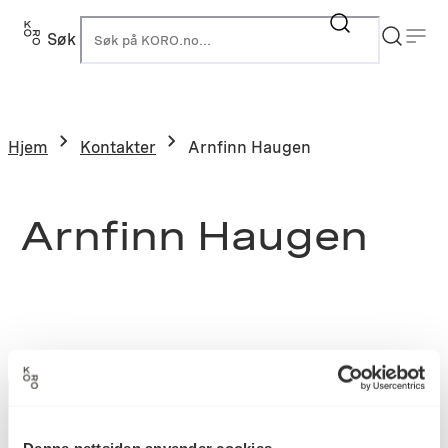
Søk
K
Hjem
Kontakter
Arnfinn Haugen
Arnfinn Haugen
Denne nettsiden anvender cookies