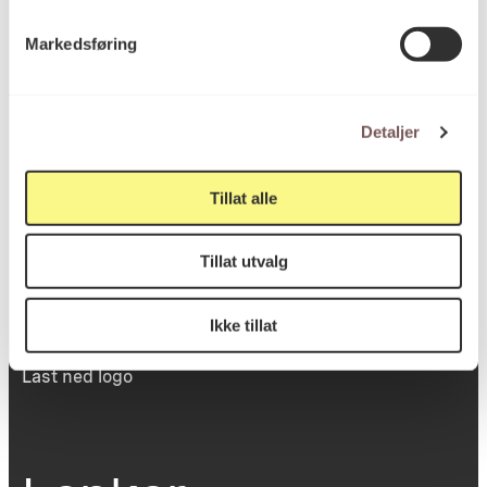
Victoria Terrasse 11
Markedsføring
inngang Løkkeveien,
0251 Oslo
Detaljer
Viktig info
Tillat alle
Tillat utvalg
Utbetaling og fakturering
Personvernerklæring
Om opphavsrett
Ikke tillat
Dokumentasjonsskjema
Last ned logo