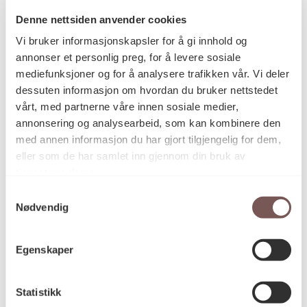
Denne nettsiden anvender cookies
Vi bruker informasjonskapsler for å gi innhold og
Postadresse
annonser et personlig preg, for å levere sosiale
mediefunksjoner og for å analysere trafikken vår. Vi deler
dessuten informasjon om hvordan du bruker nettstedet
vårt, med partnerne våre innen sosiale medier,
Postboks 6994
annonsering og analysearbeid, som kan kombinere den
St. Olavs plass
med annen informasjon du har gjort tilgjengelig for dem,
0130 Oslo
eller som de har samlet inn gjennom din bruk av
tjenestene deres.
post@koro.no
Samtykkevalg
22 99 11 99
Nødvendig
Egenskaper
Besøksadresse
Statistikk