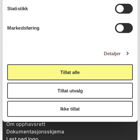
Statistikk
Besøksadresse
Markedsføring
Victoria Terrasse 11
inngang Løkkeveien,
Detaljer
0251 Oslo
Tillat alle
Viktig info
Tillat utvalg
Ikke tillat
Utbetaling og fakturering
Personvernerklæring
Om opphavsrett
Dokumentasjonsskjema
Last ned logo