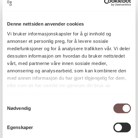
Stavanger
Denne nettsiden anvender cookies
Vi bruker informasjonskapsler for å gi innhold og
annonser et personlig preg, for å levere sosiale
mediefunksjoner og for å analysere trafikken vår. Vi deler
Postadresse
dessuten informasjon om hvordan du bruker nettstedet
vårt, med partnerne våre innen sosiale medier,
annonsering og analysearbeid, som kan kombinere den
med annen informasjon du har gjort tilgjengelig for dem,
Postboks 6994
eller som de har samlet inn gjennom din bruk av
St. Olavs plass
tjenestene deres.
0130 Oslo
Samtykkevalg
Nødvendig
post@koro.no
22 99 11 99
Egenskaper