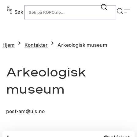
Søk
K
Hjem
Kontakter
Arkeologisk museum
Arkeologisk
museum
post-am@uis.no
Prosjekt: S1992-0344 – Arkeologisk museum,