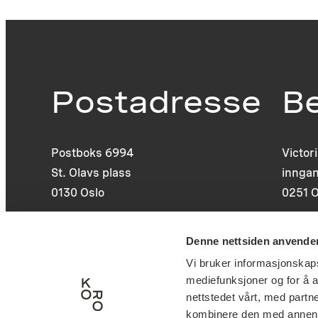
Postadresse
B
Postboks 6994
Victor
St. Olavs plass
inngan
0130 Oslo
0251 O
post@koro.no
Denne nettsiden anvende
22 99 11 99
Vi bruker informasjonskapsl
mediefunksjoner og for å a
nettstedet vårt, med part
kombinere den med annen in