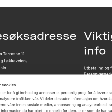
esøksadresse
Vikt
info
ia Terrasse 11
g Løkkeveien,
slo
Utbetaling og 
Personvernerk
Om opphavsre
r cookies
Dokumentasjo
Last ned logo
er for å gi innhold og annonser et personlig preg, for å levere s
nalysere trafikken vår. Vi deler dessuten informasjon om hvorda
nerne våre innen sosiale medier, annonsering og analysearbeid, 
formasjon du har gjort tilgjengelig for dem, eller som de har sa