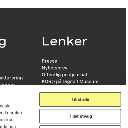
ig
Lenker
Presse
Nyhetsbrev
Offentlig postjournal
fakturering
KORO på Digitalt Museum
læring
Oppdragsportalen
tt
Tilgjengelighetserklæring
nsskjema
Tillat alle
osiale
n du bruker
Tillat utvalg
som kan
mlet inn