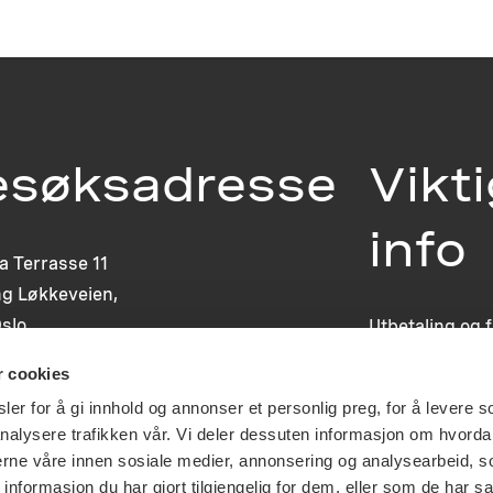
esøksadresse
Vikt
info
ia Terrasse 11
g Løkkeveien,
slo
Utbetaling og 
Personvernerk
r cookies
Om opphavsre
Dokumentasjo
er for å gi innhold og annonser et personlig preg, for å levere s
Last ned logo
nalysere trafikken vår. Vi deler dessuten informasjon om hvorda
nerne våre innen sosiale medier, annonsering og analysearbeid, 
formasjon du har gjort tilgjengelig for dem, eller som de har sa