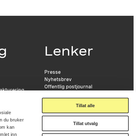
ig
Lenker
Presse
Nyhetsbrev
Offentlig postjournal
fakturering
KORO på Digitalt Museum
læring
Oppdragsportalen
tt
Tillat alle
Tilgjengelighetserklæring
nsskjema
osiale
n du bruker
Tillat utvalg
som kan
mlet inn