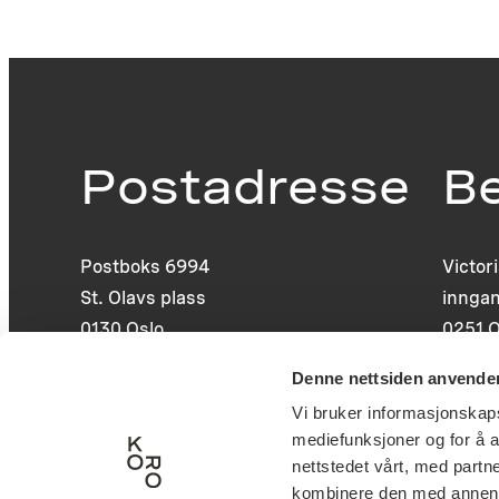
Postadresse
B
Postboks 6994
Victor
St. Olavs plass
inngan
0130 Oslo
0251 O
post@koro.no
Denne nettsiden anvende
22 99 11 99
Vi bruker informasjonskapsl
mediefunksjoner og for å a
nettstedet vårt, med part
kombinere den med annen in