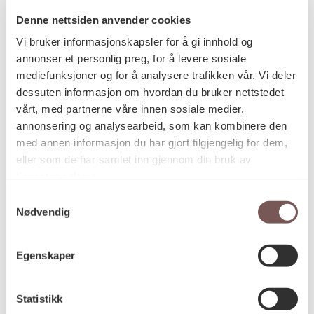
Denne nettsiden anvender cookies
Vi bruker informasjonskapsler for å gi innhold og
Postadresse
annonser et personlig preg, for å levere sosiale
mediefunksjoner og for å analysere trafikken vår. Vi deler
dessuten informasjon om hvordan du bruker nettstedet
vårt, med partnerne våre innen sosiale medier,
Postboks 6994
annonsering og analysearbeid, som kan kombinere den
St. Olavs plass
med annen informasjon du har gjort tilgjengelig for dem,
0130 Oslo
eller som de har samlet inn gjennom din bruk av
tjenestene deres.
post@koro.no
Samtykkevalg
22 99 11 99
Nødvendig
Egenskaper
Besøksadresse
Statistikk