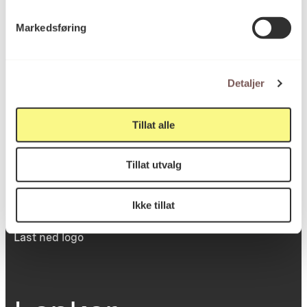
Victoria Terrasse 11
Markedsføring
inngang Løkkeveien,
0251 Oslo
Detaljer
Viktig info
Tillat alle
Tillat utvalg
Utbetaling og fakturering
Personvernerklæring
Om opphavsrett
Ikke tillat
Dokumentasjonsskjema
Last ned logo