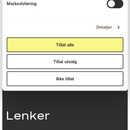
Markedsføring
0251 Oslo
Detaljer
Viktig info
Tillat alle
Utbetaling og fakturering
Tillat utvalg
Personvernerklæring
Om opphavsrett
Dokumentasjonsskjema
Ikke tillat
Last ned logo
Lenker