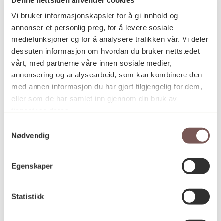
Postadresse
Vi bruker informasjonskapsler for å gi innhold og
annonser et personlig preg, for å levere sosiale
mediefunksjoner og for å analysere trafikken vår. Vi deler
Postboks 6994
dessuten informasjon om hvordan du bruker nettstedet
vårt, med partnerne våre innen sosiale medier,
St. Olavs plass
annonsering og analysearbeid, som kan kombinere den
0130 Oslo
med annen informasjon du har gjort tilgjengelig for dem,
eller som de har samlet inn gjennom din bruk av
post@koro.no
tjenestene deres.
22 99 11 99
Samtykkevalg
Nødvendig
Besøksadresse
Egenskaper
Statistikk
Victoria Terrasse 11
inngang Løkkeveien,