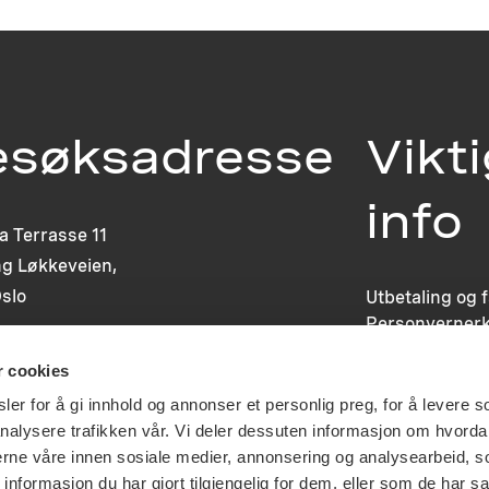
esøksadresse
Vikt
info
ia Terrasse 11
g Løkkeveien,
slo
Utbetaling og 
Personvernerk
Om opphavsre
r cookies
Dokumentasjo
Last ned logo
er for å gi innhold og annonser et personlig preg, for å levere s
nalysere trafikken vår. Vi deler dessuten informasjon om hvorda
nerne våre innen sosiale medier, annonsering og analysearbeid, 
formasjon du har gjort tilgjengelig for dem, eller som de har sa