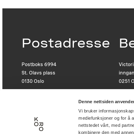
Postadresse
B
Postboks 6994
Victor
St. Olavs plass
inngan
0130 Oslo
0251 O
post@koro.no
Denne nettsiden anvende
22 99 11 99
Vi bruker informasjonskapsl
mediefunksjoner og for å a
nettstedet vårt, med part
kombinere den med annen in