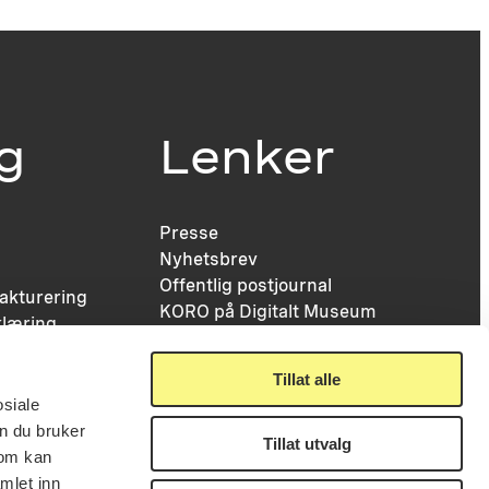
ig
Lenker
Presse
Nyhetsbrev
Offentlig postjournal
fakturering
KORO på Digitalt Museum
læring
Oppdragsportalen
tt
Tilgjengelighetserklæring
nsskjema
Tillat alle
osiale
n du bruker
Tillat utvalg
som kan
mlet inn