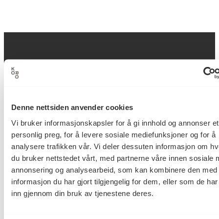
Postadresse
Denne nettsiden anvender cookies
Postboks 6994
Vi bruker informasjonskapsler for å gi innhold og annonser et
St. Olavs plass
personlig preg, for å levere sosiale mediefunksjoner og for å
0130 Oslo
analysere trafikken vår. Vi deler dessuten informasjon om h
du bruker nettstedet vårt, med partnerne våre innen sosiale 
post@koro.no
annonsering og analysearbeid, som kan kombinere den med
22 99 11 99
informasjon du har gjort tilgjengelig for dem, eller som de ha
inn gjennom din bruk av tjenestene deres.