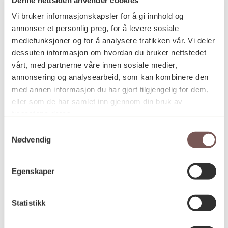
Postadresse
Vi bruker informasjonskapsler for å gi innhold og
annonser et personlig preg, for å levere sosiale
mediefunksjoner og for å analysere trafikken vår. Vi deler
Postboks 6994
dessuten informasjon om hvordan du bruker nettstedet
vårt, med partnerne våre innen sosiale medier,
St. Olavs plass
annonsering og analysearbeid, som kan kombinere den
0130 Oslo
med annen informasjon du har gjort tilgjengelig for dem,
eller som de har samlet inn gjennom din bruk av
post@koro.no
tjenestene deres.
22 99 11 99
Samtykkevalg
Nødvendig
Besøksadresse
Egenskaper
Statistikk
Victoria Terrasse 11
inngang Løkkeveien,