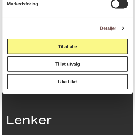
Markedsføring
0251 Oslo
Detaljer
Viktig info
Tillat alle
Utbetaling og fakturering
Tillat utvalg
Personvernerklæring
Om opphavsrett
Dokumentasjonsskjema
Ikke tillat
Last ned logo
Lenker