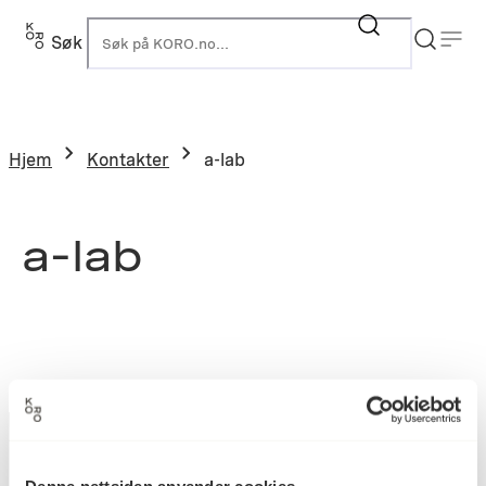
Søk
K
Hjem
Kontakter
a-lab
a-lab
Denne nettsiden anvender cookies