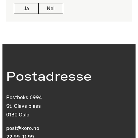
Ja
Nei
Postadresse
Postboks 6994
St. Olavs plass
0130 Oslo
post@koro.no
22 99 11 99