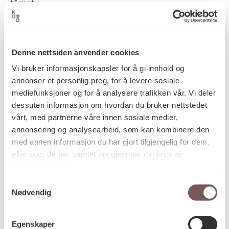
tårnet.
Oslo rådhus ble bygget som et samlingssted for
Denne nettsiden anvender cookies
byens borgere og står fortsatt som et symbol for
Vi bruker informasjonskapsler for å gi innhold og
fellesskapet. Kunsten fikk en sentral rolle da
annonser et personlig preg, for å levere sosiale
rådhuset ble bygget, og alle offentlige rom
innendørs, fasader og plasser rundt bygget er rikt
mediefunksjoner og for å analysere trafikken vår. Vi deler
utsmykket. Verkene forteller om grunnlov og
dessuten informasjon om hvordan du bruker nettstedet
nasjonsbygging, menneskerettigheter og
vårt, med partnerne våre innen sosiale medier,
ytringsfrihet selv om både kunstnerne og temaene
annonsering og analysearbeid, som kan kombinere den
de behandlet strengt tatt var valgt av
med annen informasjon du har gjort tilgjengelig for dem,
oppdragsgiverne. Også klokkene i østre tårn og
eller som de har samlet inn gjennom din bruk av
kunstneratelierene i vestre tårn understreker
tjenestene deres.
kunstens betydning i Oslos «mest offentlige
Samtykkevalg
bygning», tenkt som et rådhus ikke bare for
Nødvendig
hovedstaden, men for hele den nye unge nasjonen
Norge. Et selvstendig monumentalt verk av en
kvinnelig kunstner i denne konteksten inntar også en
Egenskaper
posisjon overfor den kunsthistoriske arven på