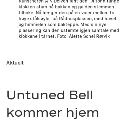
Kunstneren A K Dolven fant den 1,4 tonn tunge
klokken stum på bakken og ga den stemmen
tilbake. Nå henger den på en vaier mellom to
høye stålsøyler på Rådhusplassen, med havet
og himmelen som bakteppe. Med sin nye
plassering kan den ustemte igjen samtale med
klokkene i tårnet. Foto: Alette Schei Rørvik
Aktuelt
Untuned Bell
kommer hjem