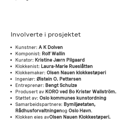
Involverte i prosjektet
Kunstner:
A K Dolven
Komponist:
Rolf Wallin
Kurator:
Kristine Jærn Pilgaard
Klokkenist:
Laura-Marie Rueslåtten
Klokkemaker:
Olsen Nauen klokkestøperi
Ingeniør:
Øistein O. Pettersen
Entreprenør:
Bengt Schulze
Produsert av
KORO ved Bo Krister Wallström.
Støttet av:
Oslo kommunes kunstordning
Samarbeidspartnere:
Bymiljøetaten,
Rådhusforvaltningen
og
Oslo Havn
.
Klokken eies av
Olsen Nauen Klokkestøperi.