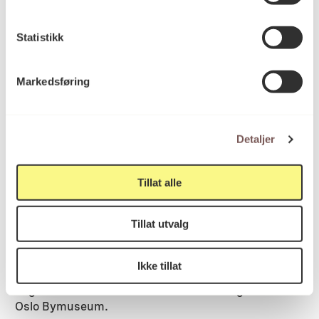
plassen, nærmest utelukkende skapt av menn.
Statistikk
Markedsføring
Detaljer
Tillat alle
Tillat utvalg
Lørdag 22. august installeres Untuned Bell på
Honnørbrygga på Rådhusplassen i Oslo, samme
Ikke tillat
sted der Kong Haakon gikk i land 7. juni 1945 – på
dagen fem år etter han måtte forlate Norge. Foto:
Oslo Bymuseum.