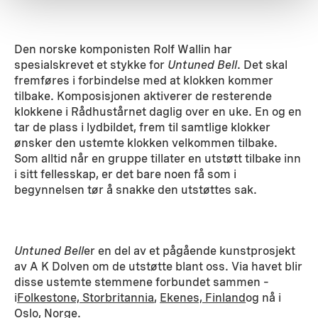
Den norske komponisten Rolf Wallin har
spesialskrevet et stykke for
Untuned Bell
. Det skal
fremføres i forbindelse med at klokken kommer
tilbake. Komposisjonen aktiverer de resterende
klokkene i Rådhustårnet daglig over en uke. En og en
tar de plass i lydbildet, frem til samtlige klokker
ønsker den ustemte klokken velkommen tilbake.
Som alltid når en gruppe tillater en utstøtt tilbake inn
i sitt fellesskap, er det bare noen få som i
begynnelsen tør å snakke den utstøttes sak.
Untuned Bell
er en del av et pågående kunstprosjekt
av A K Dolven om de utstøtte blant oss. Via havet blir
disse ustemte stemmene forbundet sammen –
i
Folkestone, Storbritannia
,
Ekenes, Finland
og nå i
Oslo, Norge.