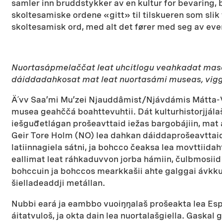
samler inn bruddstykker av en kultur for bevaring, 
skoltesamiske ordene «gitt» til tilskueren som sli
skoltesamisk ord, med alt det fører med seg av even
Nuortasápmelaččat leat uhcitlogu veahkadat masa g
dáiddadahkosat mat leat nuortasámi museas, vigge
Ä´vv Saa’mi Mu’zei Njauddâmist/Njávdámis Mátta-Vá
musea geahččá boahttevuhtii. Dát kulturhistorjjálaš 
iešguđetlágan prošeavttaid iežas bargobájiin, ma
Geir Tore Holm (NO) lea dahkan dáiddaprošeavtta
latiinnagiela sátni, ja bohcco čeaksa lea movttiid
eallimat leat ráhkaduvvon jorba hámiin, čulbmosiid 
bohccuin ja bohccos mearkkašii ahte galggai ávkku
šielladeaddji metállan.
Nubbi eará ja eambbo vuoiŋŋalaš prošeakta lea Es
áitatvuloš, ja okta dain lea nuortalašgiella. Gaska