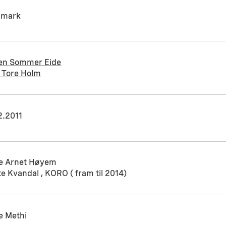
nmark
en Sommer Eide
r Tore Holm
2.2011
ne Arnet Høyem
e Kvandal , KORO ( fram til 2014)
e Methi