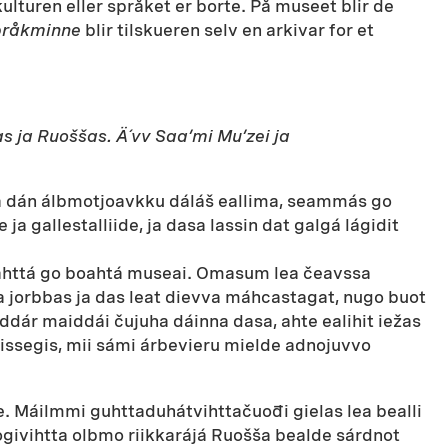
lturen eller språket er borte. På museet blir de
råkminne
blir tilskueren selv en arkivar for et
 ja Ruoššas. Ä´vv Saa’mi Mu’zei ja
ja dán álbmotjoavkku dáláš eallima, seammás go
 gallestalliide, ja dasa lassin dat galgá lágidit
ahttá go boahtá museai. Omasum lea čeavssa
a jorbbas ja das leat dievva máhcastagat, nugo buot
iddár maiddái čujuha dáinna dasa, ahte ealihit iežas
issegis, mii sámi árbevieru mielde adnojuvvo
 Máilmmi guhttaduhátvihttačuođi gielas lea bealli
logivihtta olbmo riikkarájá Ruošša bealde sárdnot