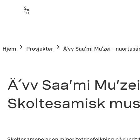
Hopp
til
innhold
Hjem
Prosjekter
Ä´vv Saa’mi Mu’zei – nuorta
Ä´vv Saa’mi Mu’ze
Skoltesamisk mu
Skoltesamene er en minoritetsbefolkning på rundt 