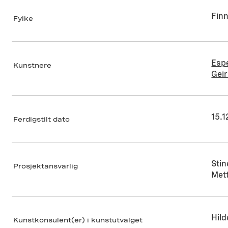
Fin
Fylke
Esp
Kunstnere
Gei
15.1
Ferdigstilt dato
Sti
Prosjektansvarlig
Mett
Hild
Kunstkonsulent(er) i kunstutvalget