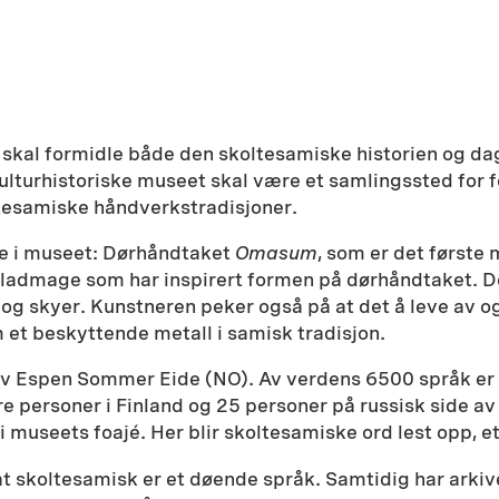
skal formidle både den skoltesamiske historien og da
ulturhistoriske museet skal være et samlingssted for 
ltesamiske håndverkstradisjoner.
ne i museet: Dørhåndtaket
Omasum
, som er det først
ladmage som har inspirert formen på dørhåndtaket. Den e
r og skyer. Kunstneren peker også på at det å leve av o
 et beskyttende metall i samisk tradisjon.
v Espen Sommer Eide (NO). Av verdens 6500 språk er ha
 personer i Finland og 25 personer på russisk side av g
t i museets foajé. Her blir skoltesamiske ord lest opp, 
 skoltesamisk er et døende språk. Samtidig har arkiv