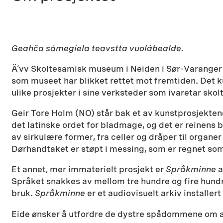
Geahča sámegiela teavstta vuolábealde.
Ä´vv Skoltesamisk museum i Neiden i Sør-Varanger 
som museet har blikket rettet mot fremtiden. Det k
ulike prosjekter i sine verksteder som ivaretar sko
Geir Tore Holm (NO) står bak et av kunstprosjekte
det latinske ordet for bladmage, og det er reinens b
av sirkulære former, fra celler og dråper til organe
Dørhandtaket er støpt i messing, som er regnet som
Et annet, mer immaterielt prosjekt er
Språkminne
a
Språket snakkes av mellom tre hundre og fire hundre
bruk.
Språkminne
er et audiovisuelt arkiv installer
Eide ønsker å utfordre de dystre spådommene om at