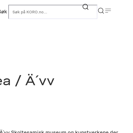
Søk
KORO
a / Ä´vv
. Ä´vv Skoltesamisk museum og kunstverkene der