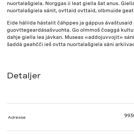
nuortalašgiela. Norggas ii leat giella šat anus. Gie
nuortalašgiela sánit, ovttaid ovttaid, olbmuide geat
Eide háliida hástalit čáhppes ja gáppus ávaštusaid
guovttegeardásašvuohta. Go olmmoš čoaggá kultuvrr
dahje giella lea jávkan. Museas «addojuvvojit» sá
šaddá geahčči ieš ovtta nuortalašgiela sáni arkiiv
Detaljer
993
Adresse