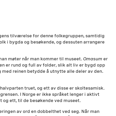
gens tilværelse for denne folkegruppen, samtidig
folk i bygda og besøkende, og dessuten arrangere
e man møter når man kommer til museet.
Omasum
er
r rund og full av folder, slik alt liv er bygd opp
g med reinen betydde å utnytte alle deler av den.
lvparten truet, og ett av disse er skoltesamisk.
rensen. I Norge er ikke språket lenger i aktivt
ett og ett, til de besøkende ved museet.
eringen av ord en dobbelthet ved seg. Når man