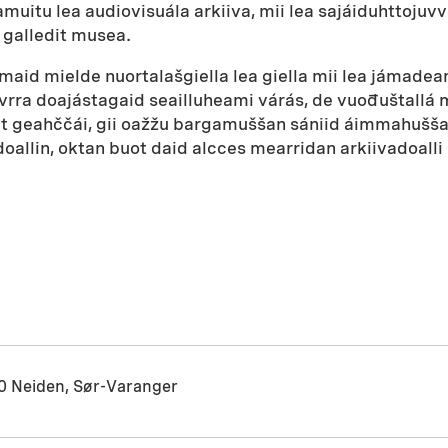
llamuitu lea audiovisuála arkiiva, mii lea sajáiduhttoju
 galledit musea.
 maid mielde nuortalašgiella lea giella mii lea jámade
a doajástagaid seailluheami várás, de vuođuštallá m
nit geahččái, gii oažžu bargamuššan sániid áimmahušš
adoallin, oktan buot daid alcces mearridan arkiivadoal
0 Neiden, Sør-Varanger