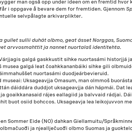
bygger man også opp under ideen om en fremtid hvor ku
k får i oppgave å bevare dem for fremtiden. Gjennom
Sp
tuelle selvpålagte arkivarplikter.
ullet sullii duhát olbmo, geat ásset Norggas, Suomas
t arvvosmahttit ja nannet nuortalaš identitehta.
rjjagis galgá gaskkustit sihke nuortasámi historjjá 
musea galgá leat čoahkkananbáiki sihke gili olbmuide ja
t áimmahuššet nuortasámi duodjeárbevieruid.
id museai: Uksageavjja Omasum, man olmmoš buorást
ahttán dáiddára duddjot uksageavjja dán hápmái. Dat le
ja goaikkanasaid rájes eallagiid ja balvvaid rádjai. Dá
hit buot osiid bohccos. Uksageavja lea leikojuvvon me
pen Sommer Eide (NO) dahkan Giellamuitu/Språkminne.
l golbmačuođi ja njeallječuođi olbmo Suomas ja guokte