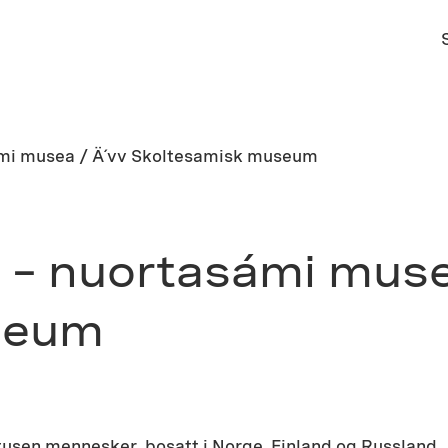
sámi musea / Ä´vv Skoltesamisk museum
i – nuortasámi muse
seum
tusen mennesker, bosatt i Norge, Finland og Russland