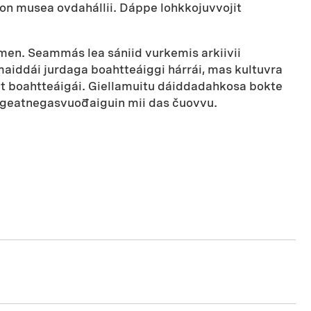
vvon musea ovdahállii. Dáppe lohkkojuvvojit
amen. Seammás lea sániid vurkemis arkiivii
aiddái jurdaga boahtteáiggi hárrái, mas kultuvra
at boahtteáigái. Giellamuitu dáiddadahkosa bokte
li geatnegasvuođaiguin mii das čuovvu.