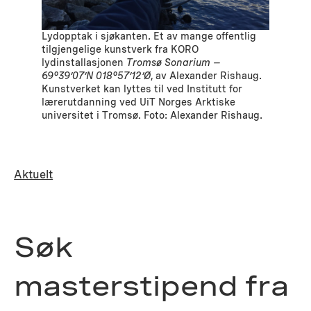
Lydopptak i sjøkanten. Et av mange offentlig
tilgjengelige kunstverk fra KORO
lydinstallasjonen
Tromsø Sonarium –
69°39’07’N 018°57’12’Ø
, av Alexander Rishaug.
Kunstverket kan lyttes til ved Institutt for
lærerutdanning ved UiT Norges Arktiske
universitet i Tromsø. Foto: Alexander Rishaug.
Aktuelt
Søk
masterstipend fra