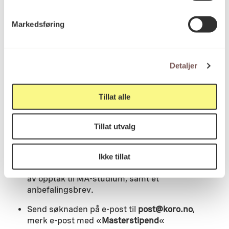
kandidaten.
Markedsføring
Bedømmelsen av søknadene gjøres av fagpersoner
fra KORO og representant(-er) fra relevante
Detaljer
utdanningsinstitusjoner.
Tillat alle
Tillat utvalg
Om søknaden:
Søknadsbrev skal inneholde beskrivelse av
Ikke tillat
oppgaven på maks 1 A4-side, dokumentasjon
av opptak til MA-studium, samt et
anbefalingsbrev.
Send søknaden på e-post til
post@koro.no
,
merk e-post med «
Masterstipend
«