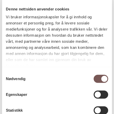
Denne nettsiden anvender cookies
Vi bruker informasjonskapsler for å gi innhold og
Det er ønskelig at mottakere av stipendene leverer
annonser et personlig preg, for å levere sosiale
en fagartikkel eller et fagintervju etter at oppgaven
mediefunksjoner og for å analysere trafikken vår. Vi deler
er levert og godkjent. De vil bli publisert på KOROs
dessuten informasjon om hvordan du bruker nettstedet
nettsider. Dette avtales i hvert enkelt tilfelle.
vårt, med partnerne våre innen sosiale medier,
annonsering og analysearbeid, som kan kombinere den
med annen informasjon du har gjort tilgjengelig for dem,
KORO kan tilby:
eller som de har samlet inn gjennom din bruk av
tjenestene deres.
Samtykkevalg
Nødvendig
fire stipend på kr 50 000.
tilgang til KOROs arkiv.
mulighet til rådgivning og samtaler med relevant
Egenskaper
fagperson i KORO. Etter avtale med og initiativ fra
utdanningsstedet kan det også være aktuelt at
KORO bidrar med en bi-veilederfunksjon for
Statistikk