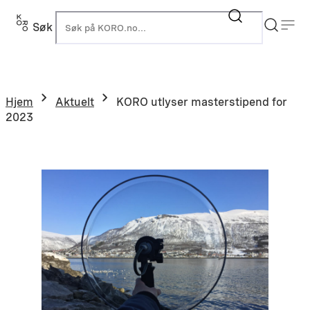
Hopp
til
Søk
K
innhold
Hjem
Aktuelt
KORO utlyser masterstipend for
2023