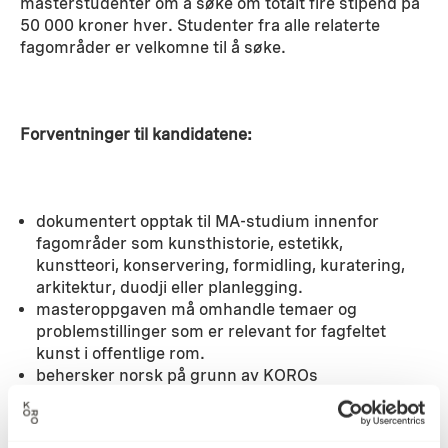
masterstudenter om å søke om totalt fire stipend på
50 000 kroner hver. Studenter fra alle relaterte
fagområder er velkomne til å søke.
Forventninger til kandidatene:
dokumentert opptak til MA-studium innenfor
fagområder som kunsthistorie, estetikk,
kunstteori, konservering, formidling, kuratering,
arkitektur, duodji eller planlegging.
masteroppgaven må omhandle temaer og
problemstillinger som er relevant for fagfeltet
kunst i offentlige rom.
behersker norsk på grunn av KOROs
kildemateriale.
i tillegg er det ønskelig med anbefaling fra veileder
eller annen fagperson.