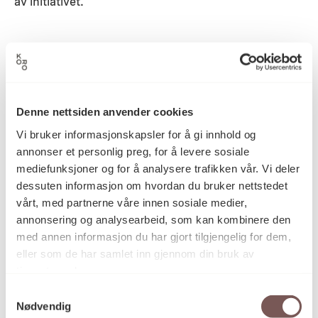
av initiativet.
– Ungene stortrives og lurer på når Gisle kommer
tilbake, smiler hun og forteller at hun selv også har
lært mye av å legge til rette for, observere og hjelpe
til når kunstneren er på besøk.
Denne nettsiden anvender cookies
Vi bruker informasjonskapsler for å gi innhold og
annonser et personlig preg, for å levere sosiale
mediefunksjoner og for å analysere trafikken vår. Vi deler
– Det blir fort at man tenker, oi, nå blir det kaos. Noen
dessuten informasjon om hvordan du bruker nettstedet
av oss har jo litt kaosangst. Men det har vi bare godt
vårt, med partnerne våre innen sosiale medier,
av å bli utfordret på.
annonsering og analysearbeid, som kan kombinere den
med annen informasjon du har gjort tilgjengelig for dem,
eller som de har samlet inn gjennom din bruk av
Gir prosessen tid
tjenestene deres.
Samtykkevalg
Nødvendig