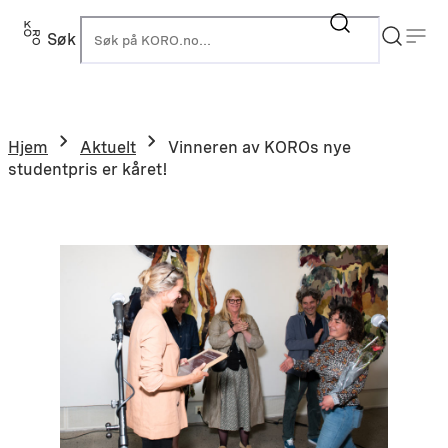
Hopp
til
Søk
K
innhold
Hjem
Aktuelt
Vinneren av KOROs nye
studentpris er kåret!