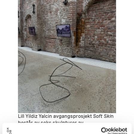
Lill Yildiz Yalcin avgangsprosjekt
Soft Ski
n
består av seks skulpturer av
armeringsjern, brukt i bygg i anlegg, og