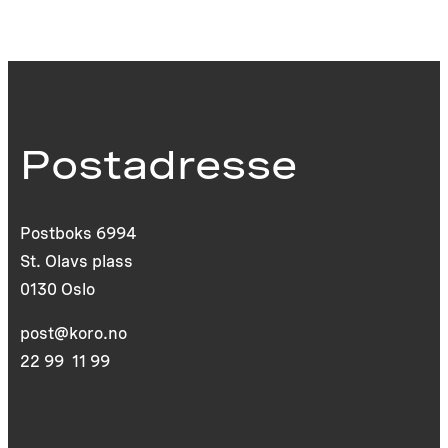
Postadresse
Postboks 6994
St. Olavs plass
0130 Oslo
post@koro.no
22 99 11 99