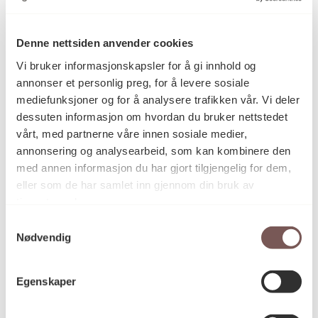
tre videofilmer. Filmene går i loop på tre
skjermer, og viser hvordan kunstneren
bøyer og former de seks meter lange og
Denne nettsiden anvender cookies
åtte millimeter tykke jernstengene ved
Vi bruker informasjonskapsler for å gi innhold og
egne krefter. Foto: Niklas Hart/ KORO
annonser et personlig preg, for å levere sosiale
mediefunksjoner og for å analysere trafikken vår. Vi deler
dessuten informasjon om hvordan du bruker nettstedet
Tettere samarbeid
vårt, med partnerne våre innen sosiale medier,
Juryleder Nora Ceciliedatter Nerdrum fra KORO
annonsering og analysearbeid, som kan kombinere den
håper at prisen ikke bare vil komme prisvinneren til
med annen informasjon du har gjort tilgjengelig for dem,
gode, men også bidra til et tettere samarbeid mellom
eller som de har samlet inn gjennom din bruk av
KORO og Norges eneste utdanning innenfor
tjenestene deres.
kunstpraksis i offentlige rom.
Samtykkevalg
Nødvendig
– Å motta et stipend innebærer at man blir sett av
Egenskaper
sine fagfeller. I tillegg er prisen et økonomisk bidrag
som kan muliggjøre videre arbeid i et felt med
mange aktører og lite midler. Stipendet er også et