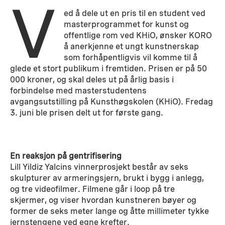
V
ed å dele ut en pris til en student ved
masterprogrammet for kunst og
offentlige rom ved KHiO, ønsker KORO
å anerkjenne et ungt kunstnerskap
som forhåpentligvis vil komme til å
glede et stort publikum i fremtiden. Prisen er på 50
000 kroner, og skal deles ut på årlig basis i
forbindelse med masterstudentens
avgangsutstilling på Kunsthøgskolen (KHiO). Fredag
3. juni ble prisen delt ut for første gang.
En reaksjon på gentrifisering
Lill Yildiz Yalcins vinnerprosjekt består av seks
skulpturer av armeringsjern, brukt i bygg i anlegg,
og tre videofilmer. Filmene går i loop på tre
skjermer, og viser hvordan kunstneren bøyer og
former de seks meter lange og åtte millimeter tykke
jernstengene ved egne krefter.