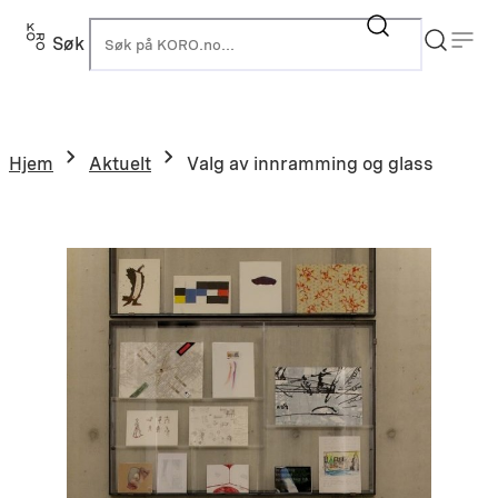
Hopp
til
Søk
K
innhold
Hjem
Aktuelt
Valg av innramming og glass