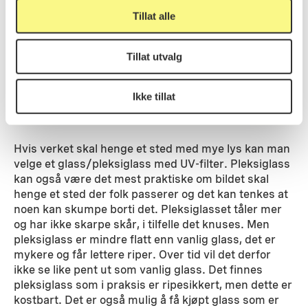
Tillat alle
Pleksiglass eller vanlig glass?
For innramming av
kunst brukes i dag gjerne glass eller pleksiglass med
Tillat utvalg
anti-UV- belegg. Belegget hindrer det energirike UV-
lyset i å treffe kunstverket og sette i gang kjemiske
reaksjoner som bryter det ned over tid.
Ikke tillat
Hvis verket skal henge et sted med mye lys kan man
velge et glass/pleksiglass med UV-filter. Pleksiglass
kan også være det mest praktiske om bildet skal
henge et sted der folk passerer og det kan tenkes at
noen kan skumpe borti det. Pleksiglasset tåler mer
og har ikke skarpe skår, i tilfelle det knuses. Men
pleksiglass er mindre flatt enn vanlig glass, det er
mykere og får lettere riper. Over tid vil det derfor
ikke se like pent ut som vanlig glass. Det finnes
pleksiglass som i praksis er ripesikkert, men dette er
kostbart. Det er også mulig å få kjøpt glass som er