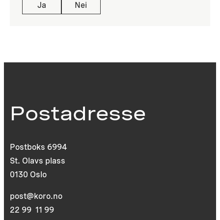
Ja
Nei
Postadresse
Postboks 6994
St. Olavs plass
0130 Oslo
post@koro.no
22 99 11 99