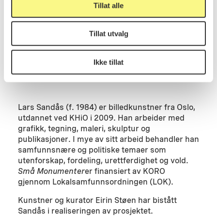
Tillat alle
nå er plassert på Karl Johan var tiltenkt en
plassering inne i Slottsparken, men Slottet avslo
søknaden om å plassere monumentet her.
Tillat utvalg
Skulpturen har stått utenfor Kunstnernes Hus like
ved siden høsten 2019.
Ikke tillat
Lars Sandås (f. 1984) er billedkunstner fra Oslo,
utdannet ved KHiO i 2009. Han arbeider med
grafikk, tegning, maleri, skulptur og
publikasjoner. I mye av sitt arbeid behandler han
samfunnsnære og politiske temaer som
utenforskap, fordeling, urettferdighet og vold.
Små Monumenter
er finansiert av KORO
gjennom Lokalsamfunnsordningen (LOK).
Kunstner og kurator Eirin Støen har bistått
Sandås i realiseringen av prosjektet.