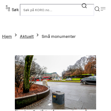
Hopp
til
Søk
K
innhold
Hjem
Aktuelt
Små monumenter