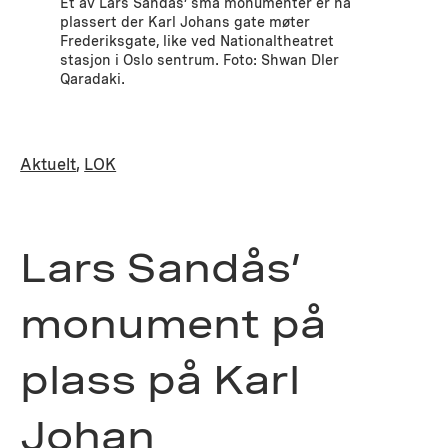
Et av Lars Sandås’ små monumenter er nå
plassert der Karl Johans gate møter
Frederiksgate, like ved Nationaltheatret
stasjon i Oslo sentrum. Foto: Shwan Dler
Qaradaki.
Aktuelt
, 
LOK
Lars Sandås’
monument på
plass på Karl
Johan