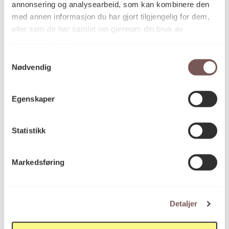
annonsering og analysearbeid, som kan kombinere den
med annen informasjon du har gjort tilgjengelig for dem,
eller som de har samlet inn gjennom din bruk av
tjenestene deres.
Samtykkevalg
Nødvendig
Skulpturen tenkt for Nisseberget tar
utgangspunkt i opptøyene og er en
miniatyr av Nisseberget fylt av
Egenskaper
menneskeskikkelser, politibiler og hester.
Sandås’ detaljerte og møysommelige
tresnitt er overført til en bronseskulptur,
Statistikk
montert på en blokk av diabas. Foto:
Shwan Dler Qaradaki.
Markedsføring
De to andre skulpturene som utgjør prosjektet ble
utplassert i 2019. Monumentet til «Eika» nederst på
Detaljer
Grünerløkka tar form som en benk, og på «Plata»
ved Oslo S i form av en steinsokkel. Skulpturen som