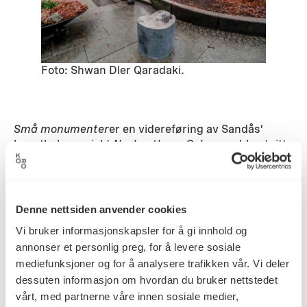
Foto: Shwan Dler Qaradaki.
Små monumenter
er en videreføring av Sandås’
kunstbok-prosjekt
Narkoatlas – Oslo
, som ble utgitt
på eget forlag i 2016. Boken er illustrert med tresnitt
og forteller historien til Oslos åpne rusmiljø, fra det
oppstod i Slottsparken i 1966 og frem til i dag.
Denne nettsiden anvender cookies
Vi bruker informasjonskapsler for å gi innhold og
annonser et personlig preg, for å levere sosiale
mediefunksjoner og for å analysere trafikken vår. Vi deler
dessuten informasjon om hvordan du bruker nettstedet
vårt, med partnerne våre innen sosiale medier,