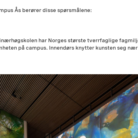
ampus Ås berører disse spørsmålene:
inærhøgskolen har Norges største tverrfaglige fagmiljø
omheten på campus. Innendørs knytter kunsten seg næ