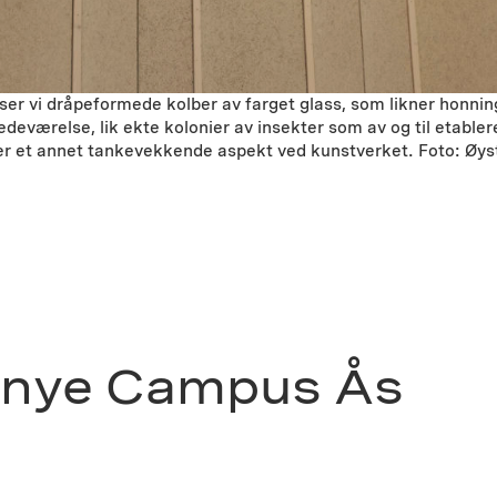
n ser vi dråpeformede kolber av farget glass, som likner honni
eværelse, lik ekte kolonier av insekter som av og til etablerer
 er et annet tankevekkende aspekt ved kunstverket. Foto: Øys
av nye Campus Ås