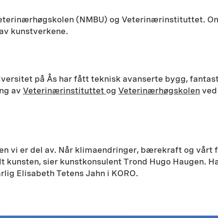
Veterinærhøgskolen (NMBU) og Veterinærinstituttet. On
 av kunstverkene.
iversitet på Ås har fått teknisk avanserte bygg, fanta
ing av
Veterinærinstituttet
og
Veterinærhøgskolen
ved 
 vi er del av. Når klimaendringer, bærekraft og vårt for
undt kunsten, sier kunstkonsulent Trond Hugo Haugen.
lig Elisabeth Tetens Jahn i KORO.