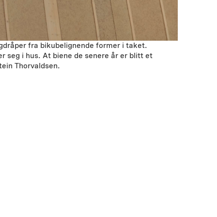
ngdråper fra bikubelignende former i taket.
 seg i hus. At biene de senere år er blitt et
tein Thorvaldsen.