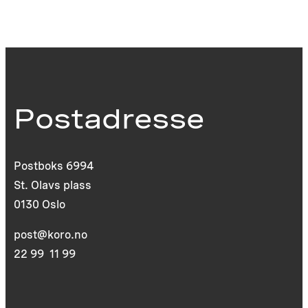
Postadresse
Postboks 6994
St. Olavs plass
0130 Oslo
post@koro.no
22 99 11 99