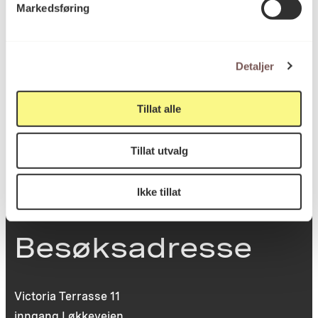
Markedsføring
Postadresse
Detaljer
Postboks 6994
St. Olavs plass
Tillat alle
0130 Oslo
post@koro.no
Tillat utvalg
22 99 11 99
Ikke tillat
Besøksadresse
Victoria Terrasse 11
inngang Løkkeveien,