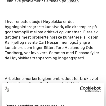
Tekniske problemer? Se filmen på
Vimeo
.
I hver eneste etasje i Høyblokka er det
bygningsinteregrerte kunstverk, alle eksempler på
godt samspill mellom arkitekt og kunstner. Flere av
datidens mest profilerte norske kunstnere, slik som
Kai Fjell og nevnte Carl Nesjar, men også yngre
kunstnere som Inger Sitter, Tore Haaland og Odd
Tandberg, var involvert. Sammen med Picasso fyller
de Høyblokkas trapperom og inngangsparti.
Arbeidene markerte gjennombruddet for bruk av et
abstrakt, nonfigurativt formspråk i offentlige
utsmykkinger, med sandblåst naturbetong som
materiale for store veggarbeider oppover i etasjenes
trapperom, på søyler og gavler. Høyblokka skal i sin
helhet restaureres.
Denne nettsiden anvender cookies