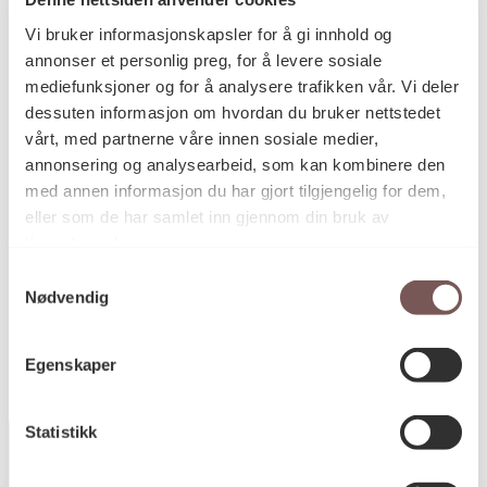
Vi bruker informasjonskapsler for å gi innhold og
annonser et personlig preg, for å levere sosiale
mediefunksjoner og for å analysere trafikken vår. Vi deler
Filmen er produsert for KORO av Thomas Nikolai
Olsen, Ubestemt Form Entall © 2020
dessuten informasjon om hvordan du bruker nettstedet
vårt, med partnerne våre innen sosiale medier,
annonsering og analysearbeid, som kan kombinere den
med annen informasjon du har gjort tilgjengelig for dem,
eller som de har samlet inn gjennom din bruk av
Var dette nyttig?
tjenestene deres.
Samtykkevalg
Ja
Nei
Nødvendig
Egenskaper
Statistikk