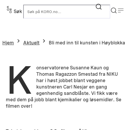
Hopp
til
Søk
K
innhold
Hjem
Aktuelt
Bli med inn til kunsten i Høyblokka
K
onservatorene Susanne Kaun og
Thomas Ragazzon Smestad fra NIKU
har i høst jobbet blant veggene
kunstneren Carl Nesjar en gang
egenhendig sandblåste. Vi fikk være
med dem på jobb blant kjemikalier og løsemidler. Se
filmen over!